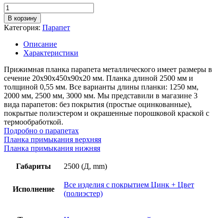
Количество
товара
В корзину
Парапет
Категория:
Парапет
оцинкованный,
длина
Описание
2,5м,
Характеристики
толщина
металла
Прижимная планка парапета металлического имеет размеры в
0,55
сечение 20х90х450х90х20 мм. Планка длиной 2500 мм и
мм,
толщиной 0,55 мм. Все варианты длины планки: 1250 мм,
покрытие
2000 мм, 2500 мм, 3000 мм. Мы представили в магазине 3
RAL
вида парапетов: без покрытия (простые оцинкованные),
(полиэстер)
покрытые полиэстером и окрашенные порошковой краской с
термообработкой.
Подробно о парапетах
Планка примыкания верхняя
Планка примыкания нижняя
Габариты
2500 (Д, mm)
Все изделия с покрытием Цинк + Цвет
Исполнение
(полиэстер)