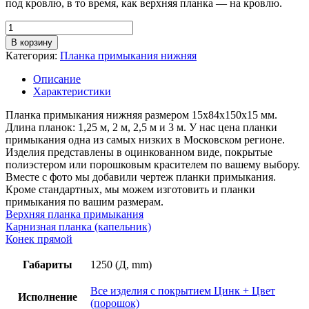
под кровлю, в то время, как верхняя планка — на кровлю.
Количество
товара
В корзину
Планка
Категория:
Планка примыкания нижняя
примыкания
нижняя,
Описание
длина
Характеристики
1,25м,
толщина
Планка примыкания нижняя размером 15х84х150х15 мм.
металла
Длина планок: 1,25 м, 2 м, 2,5 м и 3 м. У нас цена планки
0,45
примыкания одна из самых низких в Московском регионе.
мм,
Изделия представлены в оцинкованном виде, покрытые
покрытие
полиэстером или порошковым красителем по вашему выбору.
RAL
Вместе с фото мы добавили чертеж планки примыкания.
(порошок)
Кроме стандартных, мы можем изготовить и планки
примыкания по вашим размерам.
Верхняя планка примыкания
Карнизная планка (капельник)
Конек прямой
Габариты
1250 (Д, mm)
Все изделия с покрытием Цинк + Цвет
Исполнение
(порошок)