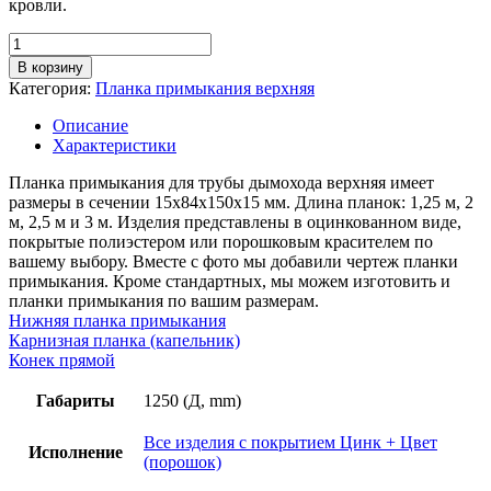
кровли.
Количество
товара
В корзину
Планка
Категория:
Планка примыкания верхняя
примыкания
верхняя,
Описание
длина
Характеристики
1,25м,
толщина
Планка примыкания для трубы дымохода верхняя имеет
металла
размеры в сечении 15х84х150х15 мм. Длина планок: 1,25 м, 2
0,55
м, 2,5 м и 3 м. Изделия представлены в оцинкованном виде,
мм,
покрытые полиэстером или порошковым красителем по
покрытие
вашему выбору. Вместе с фото мы добавили чертеж планки
RAL
примыкания. Кроме стандартных, мы можем изготовить и
(порошок)
планки примыкания по вашим размерам.
Нижняя планка примыкания
Карнизная планка (капельник)
Конек прямой
Габариты
1250 (Д, mm)
Все изделия с покрытием Цинк + Цвет
Исполнение
(порошок)