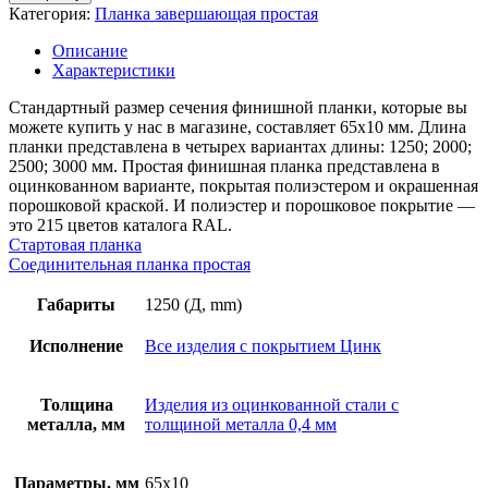
Планка
Категория:
Планка завершающая простая
завершающая
простая,
Описание
длина
Характеристики
1,25м,
толщина
Стандартный размер сечения финишной планки, которые вы
металла
можете купить у нас в магазине, составляет 65х10 мм. Длина
0,4
планки представлена в четырех вариантах длины: 1250; 2000;
мм,
2500; 3000 мм. Простая финишная планка представлена в
цинк
оцинкованном варианте, покрытая полиэстером и окрашенная
порошковой краской. И полиэстер и порошковое покрытие —
это 215 цветов каталога RAL.
Стартовая планка
Соединительная планка простая
Габариты
1250 (Д, mm)
Исполнение
Все изделия с покрытием Цинк
Толщина
Изделия из оцинкованной стали с
металла, мм
толщиной металла 0,4 мм
Параметры, мм
65х10