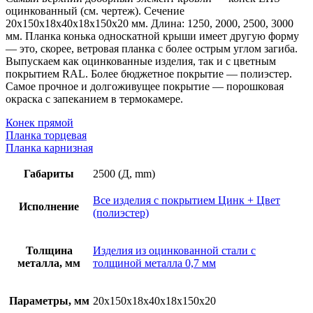
толщина
оцинкованный (см. чертеж). Сечение
металла
20х150х18х40х18х150х20 мм. Длина: 1250, 2000, 2500, 3000
0,7
мм. Планка конька односкатной крыши имеет другую форму
мм,
— это, скорее, ветровая планка с более острым углом загиба.
покрытие
Выпускаем как оцинкованные изделия, так и с цветным
RAL
покрытием RAL. Более бюджетное покрытие — полиэстер.
(полиэстер)
Самое прочное и долгоживущее покрытие — порошковая
окраска с запеканием в термокамере.
Конек прямой
Планка торцевая
Планка карнизная
Габариты
2500 (Д, mm)
Все изделия с покрытием Цинк + Цвет
Исполнение
(полиэстер)
Толщина
Изделия из оцинкованной стали с
металла, мм
толщиной металла 0,7 мм
Параметры, мм
20х150х18х40х18х150х20