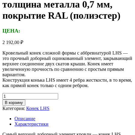
толщина металла 0,7 мм,
покрытие RAL (полиэстер)
ЦЕНА:
2 192,00
₽
Кровельный конек сложной формы с аббревиатурой LHS —
это прочный доборный оцинкованный элемент, закрывающий
верхнее соединение двух скатов крыши. Конек имеет
увеличенную прочность по сравнению с простым прямым
вариантом.
Конструкция конька LHS имеет 4 ребра жесткости, в то время,
как прямой конек только с одним ребром.
Количество
товара
В корзину
Конек
Категория:
Конек LHS
LHS
сложный
Описание
оцинкованный,
Характеристики
длина
2,5м,
Самый верхний доборный элемент кровли — конек LHS