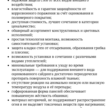
надёжная защита стен от всех видов внешнего
воздействия;
влагостойкость и гарантия защищённости от
коррозионного поражения за счёт оцинкования и
полимерного покрытия;
доступная стоимость, лучшее сочетание в категории
цена/качество;
обширный ассортимент конструктивных и цветовых
исполнений;
простая технология монтажа, возможность
самостоятельной установки;
защита кладки стен от отсыревания, образования грибка
и плесени;
возможность установки в сочетании с различными
видами утеплителей;
минимальные требования к уходу во время
эксплуатации — для поддержания внешнего вида
оцинкованного сайдинга достаточно периодически
протирать поверхность влажной тканью;
отсутствие реакции на аномально низкую или высокую
температуру воздуха и её перепады;
гофрированная форма панелей обеспечивает
повышенную жёсткость обшивки;
материал негорючий, не поддерживает распространение
огня и не выделяет токсичных веществ при нагревании;