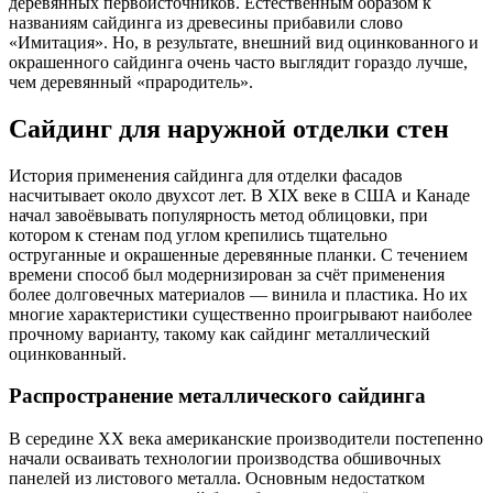
деревянных первоисточников. Естественным образом к
названиям сайдинга из древесины прибавили слово
«Имитация». Но, в результате, внешний вид оцинкованного и
окрашенного сайдинга очень часто выглядит гораздо лучше,
чем деревянный «прародитель».
Сайдинг для наружной отделки стен
История применения сайдинга для отделки фасадов
насчитывает около двухсот лет. В XIX веке в США и Канаде
начал завоёвывать популярность метод облицовки, при
котором к стенам под углом крепились тщательно
оструганные и окрашенные деревянные планки. С течением
времени способ был модернизирован за счёт применения
более долговечных материалов — винила и пластика. Но их
многие характеристики существенно проигрывают наиболее
прочному варианту, такому как сайдинг металлический
оцинкованный.
Распространение металлического сайдинга
В середине XX века американские производители постепенно
начали осваивать технологии производства обшивочных
панелей из листового металла. Основным недостатком