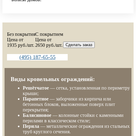
Без покрытия
C покрытием
Цена от
Цена от
1935
руб./шт.
2650
руб./шт.
Сделать заказ
(495) 187-65-55
Виды кровельных ограждений:
Решётчатое
— сетка, установленная по периметру
крыши;
Парапетное
— заборчики из кирпича или
бетонных блоков, выложенные поверх плит
перекрытия;
Балясиновое
— колонные стойки с каменными
перилами в классическом стиле;
Перила
— металлические ограждения из стальных
труб круглого сечения.