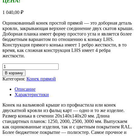
ЦЕНА:
1 040,00
₽
Оцинкованный конек простой прямой — это доборная деталь
кровли, закрывающая верхнее соединение двух скатов крыши.
Доборная планка имеет форму простого угла и является более
бюджетным вариантом по отношению к коньку LHS.
Конструкция прямого конька имеет 1 ребро жесткости, в то
время, как сложная конструкция LHS имеет 4 ребра
жесткости.
Количество
товара
В корзину
Конек
Категория:
Конек прямой
прямой
металлический,
Описание
длина
Характеристики
планки
2
Конек на вальмовой крыше из профнастила или конек
м,
двускатной кровли из фальц карт — одно и то же изделие.
толщина
Размер конька в сечении 20х140х140х20 мм. Длина
металла
стандартных планок: 1250, 2000, 2500, 3000 мм. Выпускаем
0,5
как оцинкованные изделия, так и с цветным покрытием RAL.
мм,
Более бюджетное покрытие — полиэстер. Самое прочное и