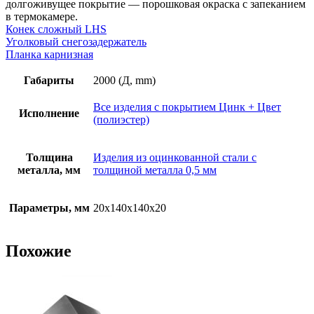
покрытие
долгоживущее покрытие — порошковая окраска с запеканием
RAL
в термокамере.
(полиэстер)
Конек сложный LHS
Уголковый снегозадержатель
Планка карнизная
Габариты
2000 (Д, mm)
Все изделия с покрытием Цинк + Цвет
Исполнение
(полиэстер)
Толщина
Изделия из оцинкованной стали с
металла, мм
толщиной металла 0,5 мм
Параметры, мм
20х140х140х20
Похожие