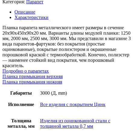
Категория:
Парапет
оцинкованный,
длина
Описание
3м,
Характеристики
толщина
металла
Планка парапета металлического имеет размеры в сечение
0,7
20х90х450х90х20 мм. Варианты длины модулей планки: 1250
мм,
мм, 2000 мм, 2500 мм, 3000 мм. Мы представили в магазине 3
цинк
вида парапетов-фартуков: без покрытия (простые
оцинкованные), покрытые полиэстером и окрашенные
порошковой краской с термообработкой. Конечно, полиэстер
— наименее стойкий вид покрытия, чем порошковый
краситель.
Подробно о парапетах
Планка примыкания верхняя
Планка примыкания нижняя
Габариты
3000 (Д, mm)
Исполнение
Все изделия с покрытием Цинк
Толщина
Изделия из оцинкованной стали с
металла, мм
толщиной металла 0,7 мм