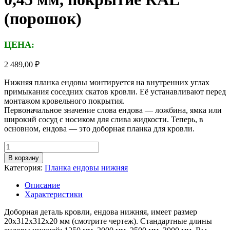
(порошок)
ЦЕНА:
2 489,00
₽
Нижняя планка ендовы монтируется на внутренних углах
примыкания соседних скатов кровли. Её устанавливают перед
монтажом кровельного покрытия.
Первоначальное значение слова ендова — ложбина, ямка или
широкий сосуд с носиком для слива жидкости. Теперь, в
основном, ендова — это доборная планка для кровли.
Количество
товара
В корзину
Планка
Категория:
Планка ендовы нижняя
ендовы
нижняя,
Описание
длина
Характеристики
2,5м,
толщина
Доборная деталь кровли, ендова нижняя, имеет размер
металла
20х312х312х20 мм (смотрите чертеж). Стандартные длины
0,45