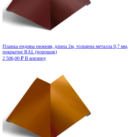
Планка ендовы нижняя, длина 2м, толщина металла 0,7 мм,
покрытие RAL (порошок)
2 506,00
₽
В корзину