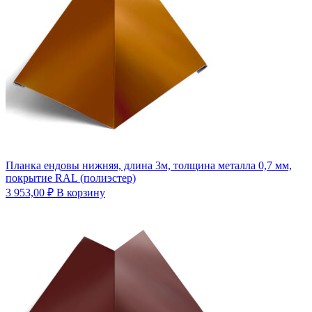
Планка ендовы нижняя, длина 3м, толщина металла 0,7 мм,
покрытие RAL (полиэстер)
3 953,00
₽
В корзину