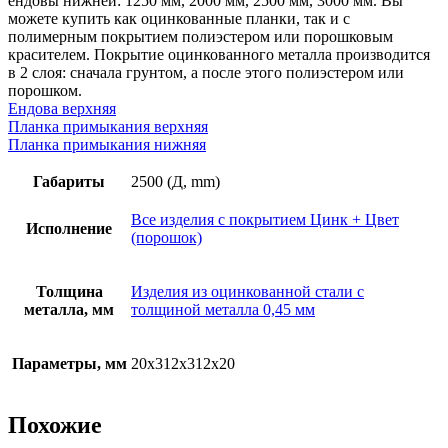
ендовы нижней: 1250 мм, 2000 мм, 2500 мм, 3000 мм. Вы
мм,
можете купить как оцинкованные планки, так и с
покрытие
полимерным покрытием полиэстером или порошковым
RAL
красителем. Покрытие оцинкованного металла производится
(порошок)
в 2 слоя: сначала грунтом, а после этого полиэстером или
порошком.
Ендова верхняя
Планка примыкания верхняя
Планка примыкания нижняя
Габариты
2500 (Д, mm)
Все изделия с покрытием Цинк + Цвет
Исполнение
(порошок)
Толщина
Изделия из оцинкованной стали с
металла, мм
толщиной металла 0,45 мм
Параметры, мм
20х312х312х20
Похожие