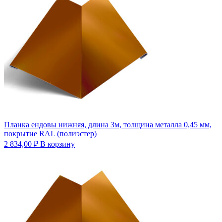
Планка ендовы нижняя, длина 3м, толщина металла 0,45 мм,
покрытие RAL (полиэстер)
2 834,00
₽
В корзину