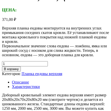
ЦЕНА:
371,00
₽
Верхняя планка ендовы монтируется на внутренних углах
примыкания соседних скатов кровли. Её устанавливают после
монтажа кровельного покрытия над нижней планкой ендовы
и кровли.
Первоначальное значение слова ендова — ложбина, ямка или
широкий сосуд с носиком для слива жидкости. Теперь, в
основном, ендова — это доборная планка для кровли.
Количество
товара
В корзину
Планка
Категория:
Планка ендовы верхняя
ендовы
верхняя,
Описание
длина
Характеристики
1,25м,
толщина
Доборный кровельный элемент ендова верхняя имеет размер
металла
20х80х20х70х20х80х20 мм (смотрите чертеж) и делается из
0,4
цинкованного железа. Стандартные длины ендовы верхней:
мм,
1250 мм, 2000 мм, 2500 мм, 3000 мм. Вы можете купить как