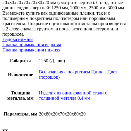
0,4
20х80х20х70х20х80х20 мм (смотрите чертеж). Стандартные
мм,
длины ендовы верхней: 1250 мм, 2000 мм, 2500 мм, 3000 мм.
покрытие
Вы можете купить как оцинкованные планки, так и с
RAL
полимерным покрытием полиэстером или порошковым
(порошок)
красителем. Покрытие оцинкованного металла производится
в 2 слоя: сначала грунтом, а после этого полиэстером или
порошком.
Ендова нижняя
Планка примыкания верхняя
Планка примыкания нижняя
Габариты
1250 (Д, mm)
Все изделия с покрытием Цинк + Цвет
Исполнение
(порошок)
Толщина
Изделия из оцинкованной стали с
металла, мм
толщиной металла 0,4 мм
Параметры, мм
20х80х20х70х20х80х20