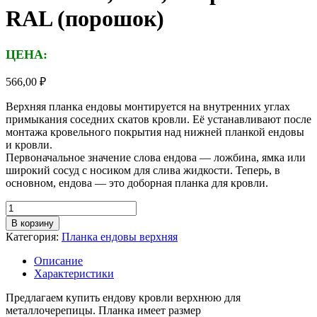
RAL (порошок)
ЦЕНА:
566,00
₽
Верхняя планка ендовы монтируется на внутренних углах
примыкания соседних скатов кровли. Её устанавливают после
монтажа кровельного покрытия над нижней планкой ендовы
и кровли.
Первоначальное значение слова ендова — ложбина, ямка или
широкий сосуд с носиком для слива жидкости. Теперь, в
основном, ендова — это доборная планка для кровли.
Количество
товара
В корзину
Планка
Категория:
Планка ендовы верхняя
ендовы
верхняя,
Описание
длина
Характеристики
1,25м,
толщина
Предлагаем купить ендову кровли верхнюю для
металла
металлочерепицы. Планка имеет размер