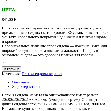
ЦЕНА:
841,00
₽
Верхняя планка ендовы монтируется на внутренних углах
примыкания соседних скатов кровли. Её устанавливают после
монтажа кровельного покрытия над нижней планкой ендовы
и кровли.
Первоначальное значение слова ендова — ложбина, ямка или
широкий сосуд с носиком для слива жидкости. Теперь, в
основном, ендова — это доборная планка для кровли.
Количество
товара
В корзину
Планка
Категория:
Планка ендовы верхняя
ендовы
верхняя,
Описание
длина
Характеристики
2,5м,
толщина
Верхняя ендова из металла оцинкованного имеет размер
металла
20х80х20х70х20х80х20 мм (смотрите чертеж). Стандартные
0,45
длины ендовы верхней: 1250 мм, 2000 мм, 2500 мм, 3000 мм.
мм,
Вы можете купить как оцинкованные планки, так и с