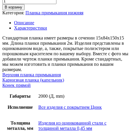
Количество
товара
В корзину
Планка
Категория:
Планка примыкания нижняя
примыкания
нижняя,
Описание
длина
Характеристики
2м,
толщина
Стандартная планка имеет размеры в сечении 15х84х150х15
металла
мм. Длина планки примыкания 2м. Изделия представлены в
0,45
оцинкованном виде, а, также, покрытые полиэстером или
мм,
порошковым красителем по вашему выбору. Вместе с фото мы
цинк
добавили чертеж планки примыкания. Кроме стандартных,
мы можем изготовить и планки примыкания по вашим
размерам.
Верхняя планка примыкания
Карнизная планка (капельник)
Конек прямой
Габариты
2000 (Д, mm)
Исполнение
Все изделия с покрытием Цинк
Толщина
Изделия из оцинкованной стали с
металла, мм
толщиной металла 0,45 мм