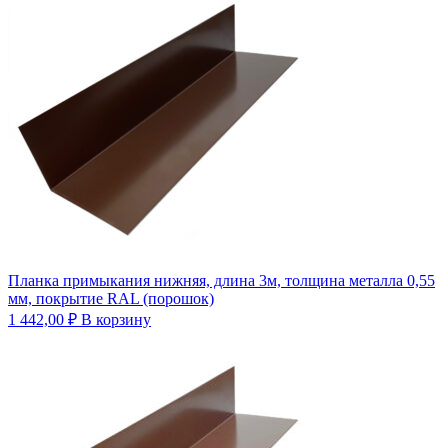
Планка примыкания нижняя, длина 3м, толщина металла 0,55
мм, покрытие RAL (порошок)
1 442,00
₽
В корзину