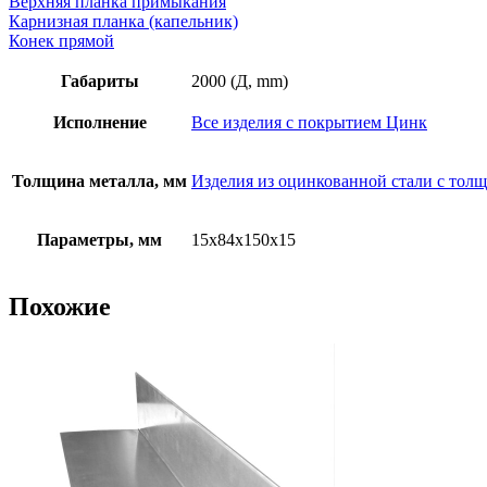
Верхняя планка примыкания
цинк
Карнизная планка (капельник)
Конек прямой
Габариты
2000 (Д, mm)
Исполнение
Все изделия с покрытием Цинк
Толщина металла, мм
Изделия из оцинкованной стали с толщ
Параметры, мм
15х84х150х15
Похожие