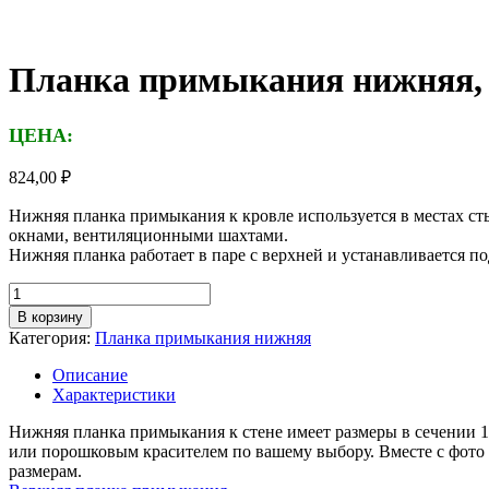
Планка примыкания нижняя, д
ЦЕНА:
824,00
₽
Нижняя планка примыкания к кровле используется в местах с
окнами, вентиляционными шахтами.
Нижняя планка работает в паре с верхней и устанавливается п
Количество
товара
В корзину
Планка
Категория:
Планка примыкания нижняя
примыкания
нижняя,
Описание
длина
Характеристики
2м,
толщина
Нижняя планка примыкания к стене имеет размеры в сечении 15
металла
или порошковым красителем по вашему выбору. Вместе с фот
0,7
размерам.
мм,