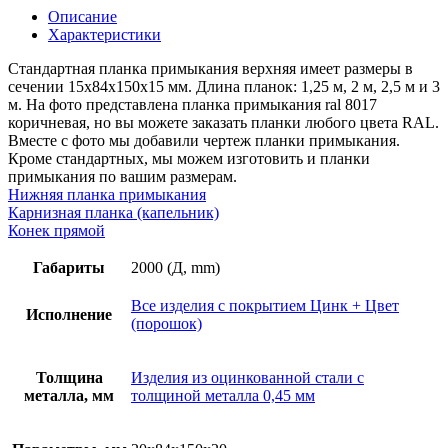
верхняя,
Описание
длина
Характеристики
2м,
толщина
Стандартная планка примыкания верхняя имеет размеры в
металла
сечении 15х84х150х15 мм. Длина планок: 1,25 м, 2 м, 2,5 м и 3
0,45
м. На фото представлена планка примыкания ral 8017
мм,
коричневая, но вы можете заказать планки любого цвета RAL.
покрытие
Вместе с фото мы добавили чертеж планки примыкания.
RAL
Кроме стандартных, мы можем изготовить и планки
(порошок)
примыкания по вашим размерам.
Нижняя планка примыкания
Карнизная планка (капельник)
Конек прямой
Габариты
2000 (Д, mm)
Все изделия с покрытием Цинк + Цвет
Исполнение
(порошок)
Толщина
Изделия из оцинкованной стали с
металла, мм
толщиной металла 0,45 мм