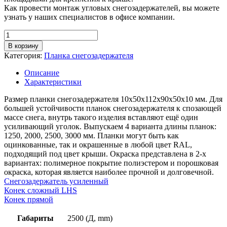
Как провести монтаж угловых снегозадержателей, вы можете
узнать у наших специалистов в офисе компании.
Количество
товара
В корзину
Планка
Категория:
Планка снегозадержателя
снегозадержателя
уголкового,
Описание
длина
Характеристики
2,5м,
толщина
Размер планки снегозадержателя 10х50х112х90х50х10 мм. Для
металла
большей устойчивости планок снегозадержателя к спозающей
0,7
массе снега, внутрь такого изделия вставляют ещё один
мм,
усиливающий уголок. Выпускаем 4 варианта длины планок:
покрытие
1250, 2000, 2500, 3000 мм. Планки могут быть как
RAL
оцинкованные, так и окрашенные в любой цвет RAL,
(полиэстер)
подходящий под цвет крыши. Окраска представлена в 2-х
вариантах: полимерное покрытие полиэстером и порошковая
окраска, которая является наиболее прочной и долговечной.
Снегозадержатель усиленный
Конек сложный LHS
Конек прямой
Габариты
2500 (Д, mm)