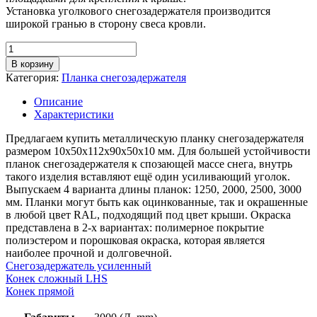
Установка уголкового снегозадержателя производится
широкой гранью в сторону свеса кровли.
Количество
товара
В корзину
Планка
Категория:
Планка снегозадержателя
снегозадержателя
уголкового,
Описание
длина
Характеристики
3м,
толщина
Предлагаем купить металлическую планку снегозадержателя
металла
размером 10х50х112х90х50х10 мм. Для большей устойчивости
0,7
планок снегозадержателя к спозающей массе снега, внутрь
мм,
такого изделия вставляют ещё один усиливающий уголок.
покрытие
Выпускаем 4 варианта длины планок: 1250, 2000, 2500, 3000
RAL
мм. Планки могут быть как оцинкованные, так и окрашенные
(полиэстер)
в любой цвет RAL, подходящий под цвет крыши. Окраска
представлена в 2-х вариантах: полимерное покрытие
полиэстером и порошковая окраска, которая является
наиболее прочной и долговечной.
Снегозадержатель усиленный
Конек сложный LHS
Конек прямой