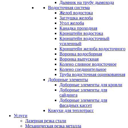
Дымник на трубу дымохода
Водосточная система
Желоб водостока
Заглушка желоба
Угол желоба
Канадка проходная
Кронштейн водостока
Кронштейн водосточный
усиленный
Кронштейн желоба водосточного
Воронка водосборная
Воронка выпускная
Колено сливное водосточное
Колено соединительное
Труба водосточная оцинкованная
Доборные элементы
Доборные элементы для кровли
Доборные элементы для
сайдинга
Доборные элементы для
фасадных кассет
Кожухи для теплотрасс
Услуги
Лазерная резка стали
Механическая резка металла