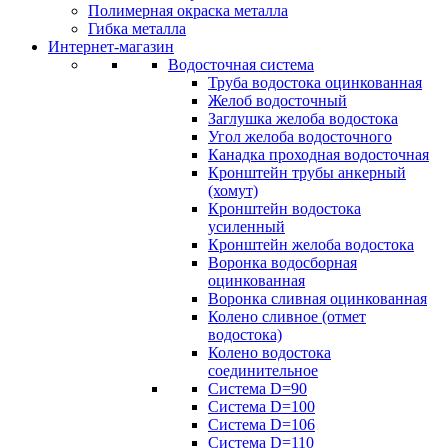
Полимерная окраска металла
Гибка металла
Интернет-магазин
Водосточная система
Труба водостока оцинкованная
Желоб водосточный
Заглушка желоба водостока
Угол желоба водосточного
Канадка проходная водосточная
Кронштейн трубы анкерный
(хомут)
Кронштейн водостока
усиленный
Кронштейн желоба водостока
Воронка водосборная
оцинкованная
Воронка сливная оцинкованная
Колено сливное (отмет
водостока)
Колено водостока
соединительное
Система D=90
Система D=100
Система D=106
Система D=110