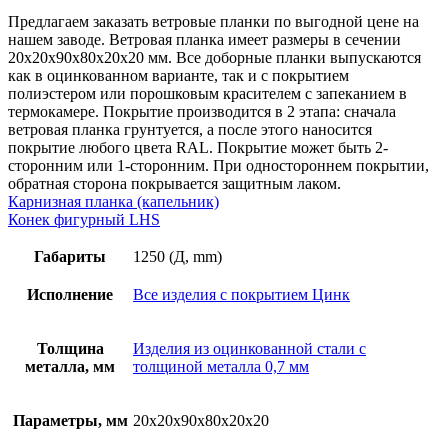
толщина
металла
Предлагаем заказать ветровые планки по выгодной цене на
0,7
нашем заводе. Ветровая планка имеет размеры в сечении
мм,
20х20х90х80х20х20 мм. Все доборные планки выпускаются
цинк
как в оцинкованном варианте, так и с покрытием
полиэстером или порошковым красителем с запеканием в
термокамере. Покрытие производится в 2 этапа: сначала
ветровая планка грунтуется, а после этого наносится
покрытие любого цвета RAL. Покрытие может быть 2-
сторонним или 1-сторонним. При одностороннем покрытии,
обратная сторона покрывается защитным лаком.
Карнизная планка (капельник)
Конек фигурный LHS
Габариты
1250 (Д, mm)
Исполнение
Все изделия с покрытием Цинк
Толщина
Изделия из оцинкованной стали с
металла, мм
толщиной металла 0,7 мм
Параметры, мм
20х20х90х80х20х20