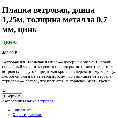
Планка ветровая, длина
1,25м, толщина металла 0,7
мм, цинк
ЦЕНА:
488,00
₽
Ветровая или торцевая планка — доборный элемент кровли,
способный укрепить кровельное покрытие и защитить его от
ветровых нагрузок, прижимая кровлю к деревянному каркасу.
Ветровой она назывыается потому, что защищает от ветра, а
торцевой — потому, что крепится на торцевой части кровли.
Количество
товара
В корзину
Планка
Категория:
Планка ветровая
ветровая,
длина
Описание
1,25м,
Характеристики