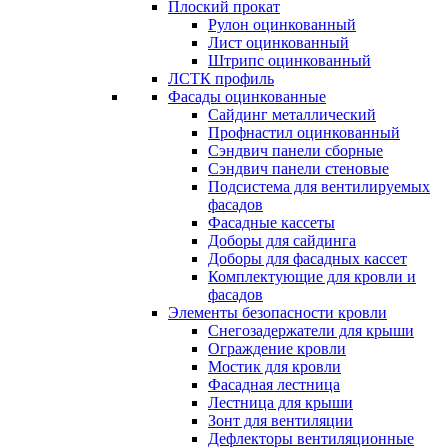
Плоский прокат
Рулон оцинкованный
Лист оцинкованный
Штрипс оцинкованный
ЛСТК профиль
Фасады оцинкованные
Сайдинг металлический
Профнастил оцинкованный
Сэндвич панели сборные
Сэндвич панели стеновые
Подсистема для вентилируемых
фасадов
Фасадные кассеты
Доборы для сайдинга
Доборы для фасадных кассет
Комплектующие для кровли и
фасадов
Элементы безопасности кровли
Снегозадержатели для крыши
Ограждение кровли
Мостик для кровли
Фасадная лестница
Лестница для крыши
Зонт для вентиляции
Дефлекторы вентиляционные