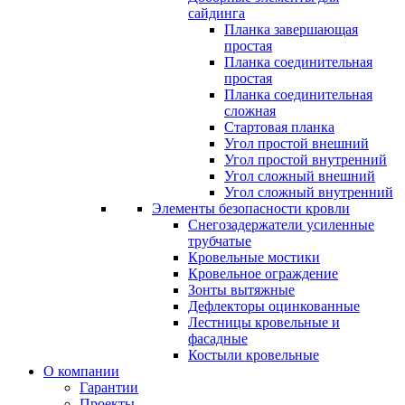
сайдинга
Планка завершающая
простая
Планка соединительная
простая
Планка соединительная
сложная
Стартовая планка
Угол простой внешний
Угол простой внутренний
Угол сложный внешний
Угол сложный внутренний
Элементы безопасности кровли
Снегозадержатели усиленные
трубчатые
Кровельные мостики
Кровельное ограждение
Зонты вытяжные
Дефлекторы оцинкованные
Лестницы кровельные и
фасадные
Костыли кровельные
О компании
Гарантии
Проекты