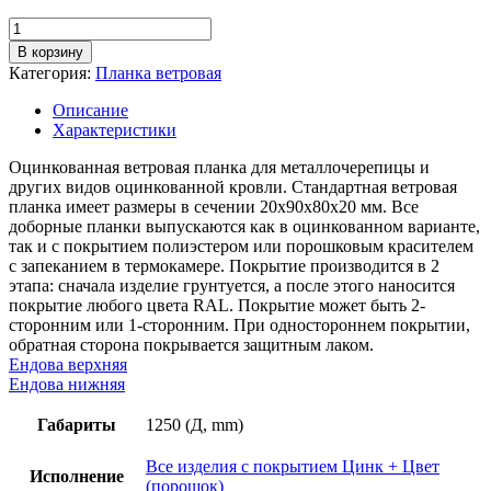
Количество
товара
В корзину
Планка
Категория:
Планка ветровая
ветровая,
длина
Описание
1,25м,
Характеристики
толщина
металла
Оцинкованная ветровая планка для металлочерепицы и
0,5
других видов оцинкованной кровли. Стандартная ветровая
мм,
планка имеет размеры в сечении 20х90х80х20 мм. Все
покрытие
доборные планки выпускаются как в оцинкованном варианте,
RAL
так и с покрытием полиэстером или порошковым красителем
(порошок)
с запеканием в термокамере. Покрытие производится в 2
этапа: сначала изделие грунтуется, а после этого наносится
покрытие любого цвета RAL. Покрытие может быть 2-
сторонним или 1-сторонним. При одностороннем покрытии,
обратная сторона покрывается защитным лаком.
Ендова верхняя
Ендова нижняя
Габариты
1250 (Д, mm)
Все изделия с покрытием Цинк + Цвет
Исполнение
(порошок)