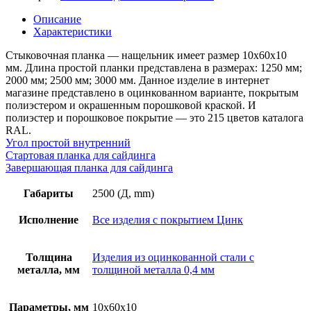
соединительная
простая,
Описание
длина
Характеристики
2,5м,
толщина
Стыковочная планка — нащельник имеет размер 10х60х10
металла
мм. Длина простой планки представлена в размерах: 1250 мм;
0,4
2000 мм; 2500 мм; 3000 мм. Данное изделие в интернет
мм,
магазине представлено в оцинкованном варианте, покрытым
цинк
полиэстером и окрашенным порошковой краской. И
полиэстер и порошковое покрытие — это 215 цветов каталога
RAL.
Угол простой внутренний
Стартовая планка для сайдинга
Завершающая планка для сайдинга
Габариты
2500 (Д, mm)
Исполнение
Все изделия с покрытием Цинк
Толщина
Изделия из оцинкованной стали с
металла, мм
толщиной металла 0,4 мм
Параметры, мм
10х60х10