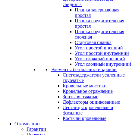
сайдинга
Планка завершающая
простая
Планка соединительная
простая
Планка соединительная
сложная
Стартовая планка
Угол простой внешний
Угол простой внутренний
Угол сложный внешний
Угол сложный внутренний
Элементы безопасности кровли
Снегозадержатели усиленные
трубчатые
Кровельные мостики
Кровельное ограждение
Зонты вытяжные
Дефлекторы оцинкованные
Лестницы кровельные и
фасадные
Костыли кровельные
О компании
Гарантии
Проекты