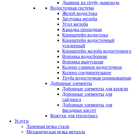
Дымник на трубу дымохода
Водосточная система
Желоб водостока
Заглушка желоба
Угол желоба
Канадка проходная
Кронштейн водостока
Кронштейн водосточный
усиленный
Кронштейн желоба водосточного
Воронка водосборная
Воронка выпускная
Колено сливное водосточное
Колено соединительное
Труба водосточная оцинкованная
Доборные элементы
Доборные элементы для кровли
Доборные элементы для
сайдинга
Доборные элементы для
фасадных кассет
Кожухи для теплотрасс
Услуги
Лазерная резка стали
Механическая резка металла