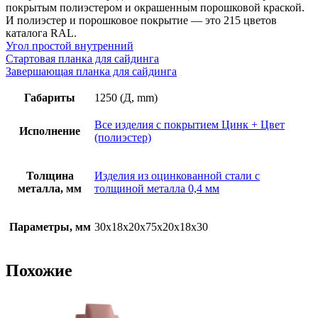
покрытие
покрытым полиэстером и окрашенным порошковой краской.
RAL
И полиэстер и порошковое покрытие — это 215 цветов
(полиэстер)
каталога RAL.
Угол простой внутренний
Стартовая планка для сайдинга
Завершающая планка для сайдинга
Габариты
1250 (Д, mm)
Все изделия с покрытием Цинк + Цвет
Исполнение
(полиэстер)
Толщина
Изделия из оцинкованной стали с
металла, мм
толщиной металла 0,4 мм
Параметры, мм
30х18х20х75х20х18х30
Похожие