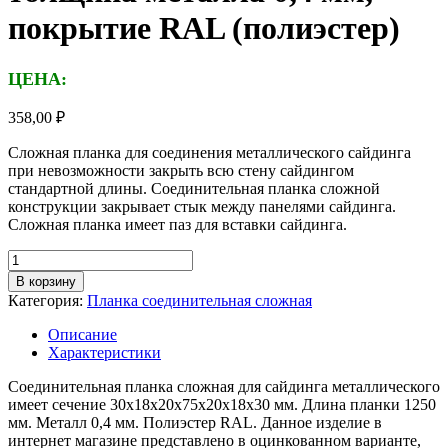
покрытие RAL (полиэстер)
ЦЕНА:
358,00
₽
Сложная планка для соединения металлического сайдинга
при невозможности закрыть всю стену сайдингом
стандартной длины. Соединительная планка сложной
конструкции закрывает стык между панелями сайдинга.
Сложная планка имеет паз для вставки сайдинга.
Количество
товара
В корзину
Планка
Категория:
Планка соединительная сложная
соединительная
сложная,
Описание
длина
Характеристики
1,25м,
толщина
Соединительная планка сложная для сайдинга металлического
металла
имеет сечение 30х18х20х75х20х18х30 мм. Длина планки 1250
0,4
мм. Металл 0,4 мм. Полиэстер RAL. Данное изделие в
мм,
интернет магазине представлено в оцинкованном варианте,