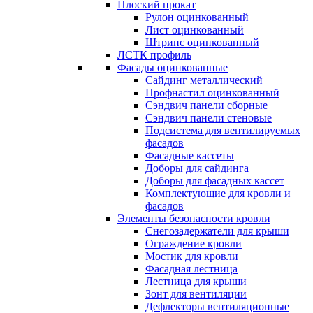
Плоский прокат
Рулон оцинкованный
Лист оцинкованный
Штрипс оцинкованный
ЛСТК профиль
Фасады оцинкованные
Сайдинг металлический
Профнастил оцинкованный
Сэндвич панели сборные
Сэндвич панели стеновые
Подсистема для вентилируемых
фасадов
Фасадные кассеты
Доборы для сайдинга
Доборы для фасадных кассет
Комплектующие для кровли и
фасадов
Элементы безопасности кровли
Снегозадержатели для крыши
Ограждение кровли
Мостик для кровли
Фасадная лестница
Лестница для крыши
Зонт для вентиляции
Дефлекторы вентиляционные