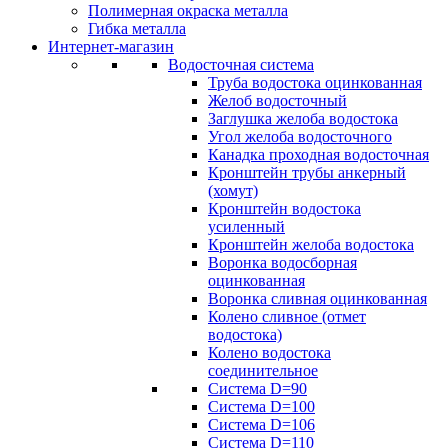
Полимерная окраска металла
Гибка металла
Интернет-магазин
Водосточная система
Труба водостока оцинкованная
Желоб водосточный
Заглушка желоба водостока
Угол желоба водосточного
Канадка проходная водосточная
Кронштейн трубы анкерный
(хомут)
Кронштейн водостока
усиленный
Кронштейн желоба водостока
Воронка водосборная
оцинкованная
Воронка сливная оцинкованная
Колено сливное (отмет
водостока)
Колено водостока
соединительное
Система D=90
Система D=100
Система D=106
Система D=110