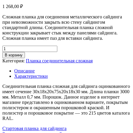
1 268,00
₽
Сложная планка для соединения металлического сайдинга
при невозможности закрыть всю стену сайдингом
стандартной длины. Соединительная планка сложной
конструкции закрывает стык между панелями сайдинга.
Сложная планка имеет паз для вставки сайдинга.
Количество
товара
В корзину
Планка
Категория:
Планка соединительная сложная
соединительная
сложная,
Описание
длина
Характеристики
3м,
толщина
Соединительная планка сложная для сайдинга оцинкованного
металла
имеет сечение 30х18х20х75х20х18х30 мм. Длина планки 3000
0,7
мм. Металл 0,7 мм. Порошок. Данное изделие в интернет
мм,
магазине представлено в оцинкованном варианте, покрытым
покрытие
полиэстером и окрашенным порошковой краской. И
RAL
полиэстер и порошковое покрытие — это 215 цветов каталога
(порошок)
RAL.
Стартовая планка для сайдинга