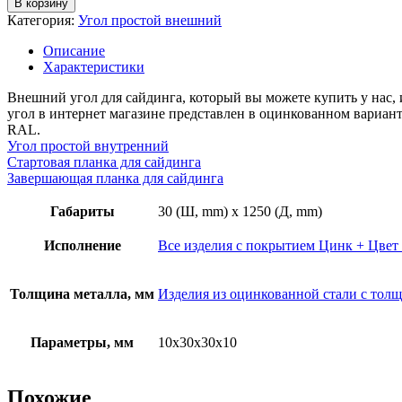
В корзину
Угол
Категория:
Угол простой внешний
простой
внешний,
Описание
грань
Характеристики
30
мм,
Внешний угол для сайдинга, который вы можете купить у нас, 
длина
угол в интернет магазине представлен в оцинкованном вариан
1,25м,
RAL.
толщина
Угол простой внутренний
металла
Стартовая планка для сайдинга
0,4
Завершающая планка для сайдинга
мм,
RAL
Габариты
30 (Ш, mm) x 1250 (Д, mm)
(полиэстер)
Исполнение
Все изделия с покрытием Цинк + Цвет 
Толщина металла, мм
Изделия из оцинкованной стали с толщ
Параметры, мм
10х30х30х10
Похожие