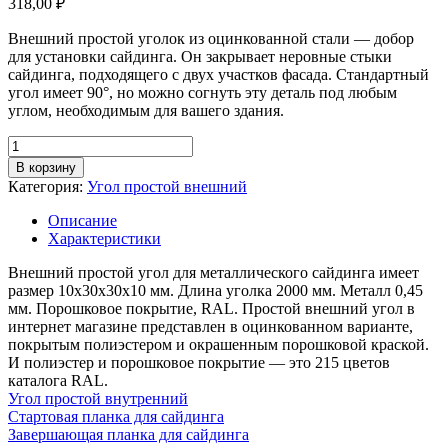
318,00
₽
Внешний простой уголок из оцинкованной стали — добор
для установки сайдинга. Он закрывает неровные стыки
сайдинга, подходящего с двух участков фасада. Стандартный
угол имеет 90°, но можно согнуть эту деталь под любым
углом, необходимым для вашего здания.
Количество
товара
В корзину
Угол
Категория:
Угол простой внешний
простой
внешний,
Описание
грань
Характеристики
30
мм,
Внешний простой угол для металлического сайдинга имеет
длина
размер 10х30х30х10 мм. Длина уголка 2000 мм. Металл 0,45
2м,
мм. Порошковое покрытие, RAL. Простой внешний угол в
толщина
интернет магазине представлен в оцинкованном варианте,
металла
покрытым полиэстером и окрашенным порошковой краской.
0,45
И полиэстер и порошковое покрытие — это 215 цветов
мм,
каталога RAL.
RAL
Угол простой внутренний
(порошок)
Стартовая планка для сайдинга
Завершающая планка для сайдинга