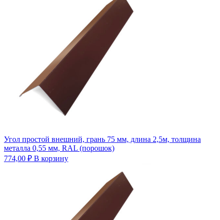
Угол простой внешний, грань 75 мм, длина 2,5м, толщина
металла 0,55 мм, RAL (порошок)
774,00
₽
В корзину