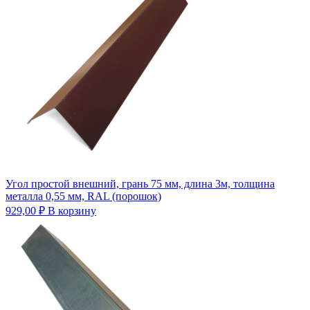
Угол простой внешний, грань 75 мм, длина 3м, толщина
металла 0,55 мм, RAL (порошок)
929,00
₽
В корзину