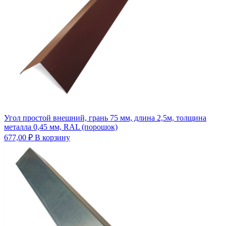
Угол простой внешний, грань 75 мм, длина 2,5м, толщина
металла 0,45 мм, RAL (порошок)
677,00
₽
В корзину