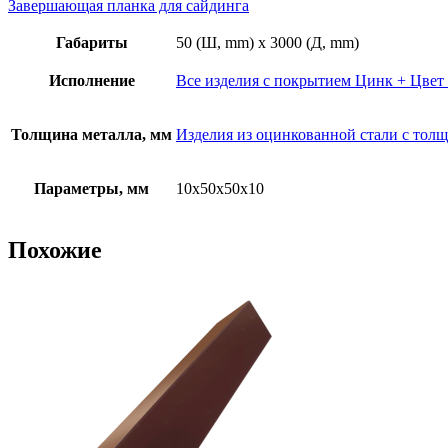
металла
Завершающая планка для сайдинга
0,4
мм,
Габариты
50 (Ш, mm) x 3000 (Д, mm)
RAL
(порошок)
Исполнение
Все изделия с покрытием Цинк + Цвет
Толщина металла, мм
Изделия из оцинкованной стали с толщ
Параметры, мм
10х50х50х10
Похожие