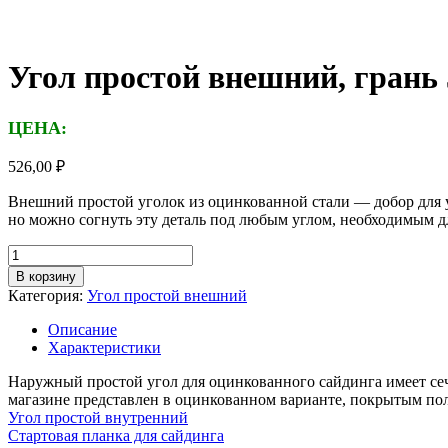
Угол простой внешний, грань 
ЦЕНА:
526,00
₽
Внешний простой уголок из оцинкованной стали — добор для у
но можно согнуть эту деталь под любым углом, необходимым д
Количество
товара
В корзину
Угол
Категория:
Угол простой внешний
простой
внешний,
Описание
грань
Характеристики
50
мм,
Наружный простой угол для оцинкованного сайдинга имеет се
длина
магазине представлен в оцинкованном варианте, покрытым по
3м,
Угол простой внутренний
толщина
Стартовая планка для сайдинга