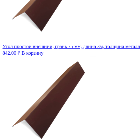
Угол простой внешний, грань 75 мм, длина 3м, толщина металл
842,00
₽
В корзину