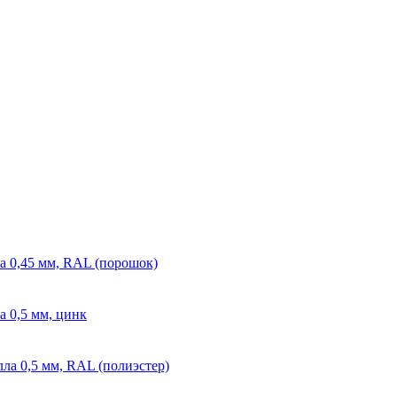
а 0,45 мм, RAL (порошок)
а 0,5 мм, цинк
лла 0,5 мм, RAL (полиэстер)