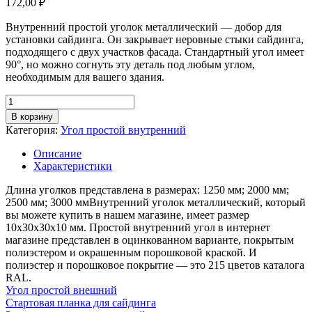
172,00
₽
Внутренний простой уголок металлический — добор для
установки сайдинга. Он закрывает неровные стыки сайдинга,
подходящего с двух участков фасада. Стандартный угол имеет
90°, но можно согнуть эту деталь под любым углом,
необходимым для вашего здания.
Количество
товара
В корзину
Угол
Категория:
Угол простой внутренний
простой
внутренний,
Описание
грань
Характеристики
30мм,
длина
Длина уголков представлена в размерах: 1250 мм; 2000 мм;
1,25м,
2500 мм; 3000 ммВнутренний уголок металлический, который
толщина
вы можете купить в нашем магазине, имеет размер
металла
10х30х30х10 мм. Простой внутренний угол в интернет
0,55
магазине представлен в оцинкованном варианте, покрытым
мм,
полиэстером и окрашенным порошковой краской. И
цинк
полиэстер и порошковое покрытие — это 215 цветов каталога
RAL.
Угол простой внешний
Стартовая планка для сайдинга