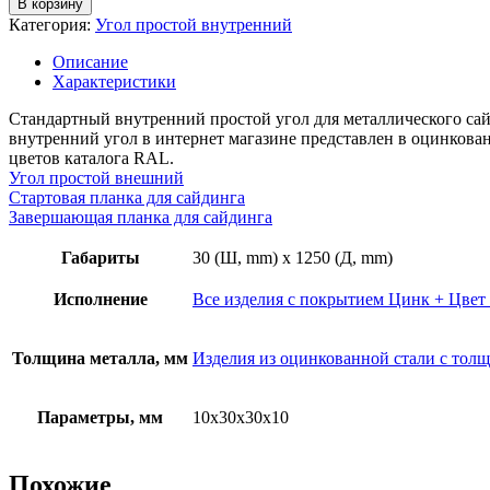
В корзину
Угол
Категория:
Угол простой внутренний
простой
внутренний,
Описание
грань
Характеристики
30мм,
длина
Стандартный внутренний простой угол для металлического сайд
1,25м,
внутренний угол в интернет магазине представлен в оцинков
толщина
цветов каталога RAL.
металла
Угол простой внешний
0,45
Стартовая планка для сайдинга
мм,
Завершающая планка для сайдинга
покрытие
RAL
Габариты
30 (Ш, mm) x 1250 (Д, mm)
(полиэстер)
Исполнение
Все изделия с покрытием Цинк + Цвет 
Толщина металла, мм
Изделия из оцинкованной стали с толщ
Параметры, мм
10х30х30х10
Похожие