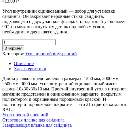
413,00
₽
Угол внутренний оцинкованный — добор для установки
сайдинга. Он закрывает неровные стыки сайдинга,
подходящего с двух участков фасада. Стандартный угол имеет
90°, но можно согнуть эту деталь под любым углом,
необходимым для вашего здания.
Количество
товара
В корзину
Угол
Категория:
Угол простой внутренний
простой
внутренний,
Описание
грань
Характеристики
30мм,
длина
Длина уголков представлена в размерах: 1250 мм; 2000 мм;
3м,
2500 мм; 3000 мм. Угол внутренний оцинкованный имеет
толщина
размер 10х30х30х10 мм. Простой внутренний угол в интернет
металла
магазине представлен в оцинкованном варианте, покрытым
0,55
полиэстером и окрашенным порошковой краской. И
мм,
полиэстер и порошковое покрытие — это 215 цветов каталога
цинк
RAL.
Угол простой внешний
Стартовая планка для сайдинга
Завершающая планка для сайдинга