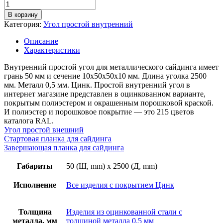
Количество
товара
В корзину
Угол
Категория:
Угол простой внутренний
простой
внутренний,
Описание
грань
Характеристики
50мм,
длина
Внутренний простой угол для металлического сайдинга имеет
2,5м,
грань 50 мм и сечение 10х50х50х10 мм. Длина уголка 2500
толщина
мм. Металл 0,5 мм. Цинк. Простой внутренний угол в
металла
интернет магазине представлен в оцинкованном варианте,
0,5
покрытым полиэстером и окрашенным порошковой краской.
мм,
И полиэстер и порошковое покрытие — это 215 цветов
цинк
каталога RAL.
Угол простой внешний
Стартовая планка для сайдинга
Завершающая планка для сайдинга
Габариты
50 (Ш, mm) x 2500 (Д, mm)
Исполнение
Все изделия с покрытием Цинк
Толщина
Изделия из оцинкованной стали с
металла, мм
толщиной металла 0,5 мм