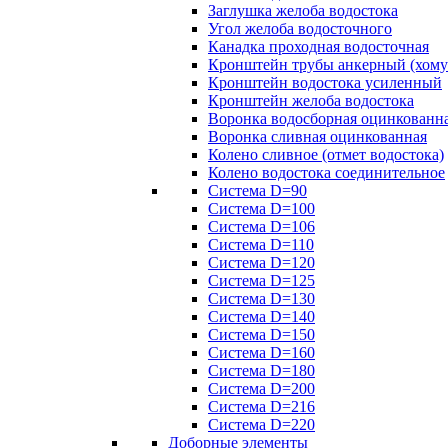
Заглушка желоба водостока
Угол желоба водосточного
Канадка проходная водосточная
Кронштейн трубы анкерный (хому
Кронштейн водостока усиленный
Кронштейн желоба водостока
Воронка водосборная оцинкованн
Воронка сливная оцинкованная
Колено сливное (отмет водостока)
Колено водостока соединительное
Система D=90
Система D=100
Система D=106
Система D=110
Система D=120
Система D=125
Система D=130
Система D=140
Система D=150
Система D=160
Система D=180
Система D=200
Система D=216
Система D=220
Доборные элементы