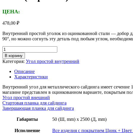
ЦЕНА:
478,00
₽
Внутренний простой уголок из оцинкованной стали — добор дл
90°, но можно согнуть эту деталь под любым углом, необходим
Количество
товара
В корзину
Угол
Категория:
Угол простой внутренний
простой
внутренний,
Описание
грань
Характеристики
50мм,
длина
Внутренний угол для металлического сайдинга имеет сечение 
2,5м,
магазине представлен в оцинкованном варианте, покрытым по
толщина
Угол простой внешний
металла
Стартовая планка для сайдинга
0,45
Завершающая планка для сайдинга
мм,
покрытие
Габариты
50 (Ш, mm) x 2500 (Д, mm)
RAL
(порошок)
Исполнение
Все изделия с покрытием Цинк + Цвет