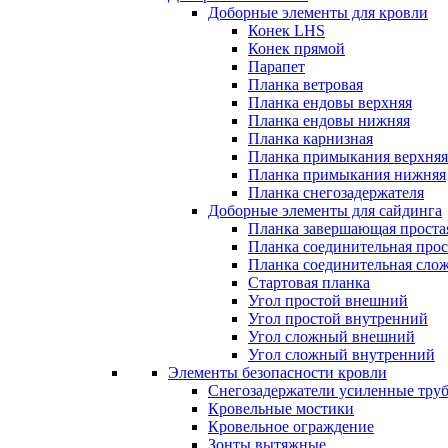
Доборные элементы для кровли
Конек LHS
Конек прямой
Парапет
Планка ветровая
Планка ендовы верхняя
Планка ендовы нижняя
Планка карнизная
Планка примыкания верхняя
Планка примыкания нижняя
Планка снегозадержателя
Доборные элементы для сайдинга
Планка завершающая проста
Планка соединительная прос
Планка соединительная сло
Стартовая планка
Угол простой внешний
Угол простой внутренний
Угол сложный внешний
Угол сложный внутренний
Элементы безопасности кровли
Снегозадержатели усиленные тру
Кровельные мостики
Кровельное ограждение
Зонты вытяжные