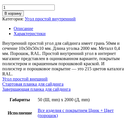
Количество
товара
В корзину
Угол
Категория:
Угол простой внутренний
простой
внутренний,
Описание
грань
Характеристики
50мм,
длина
Внутренний простой угол для сайдинга имеет грань 50мм и
2м,
сечение 10х50х50х10 мм. Длина уголка 2000 мм. Металл 0,4
толщина
мм. Порошок, RAL. Простой внутренний угол в интернет
металла
магазине представлен в оцинкованном варианте, покрытым
0,4
полиэстером и окрашенным порошковой краской. И
мм,
полиэстер и порошковое покрытие — это 215 цветов каталога
покрытие
RAL.
RAL
Угол простой внешний
(порошок)
Стартовая планка для сайдинга
Завершающая планка для сайдинга
Габариты
50 (Ш, mm) x 2000 (Д, mm)
Все изделия с покрытием Цинк + Цвет
Исполнение
(порошок)