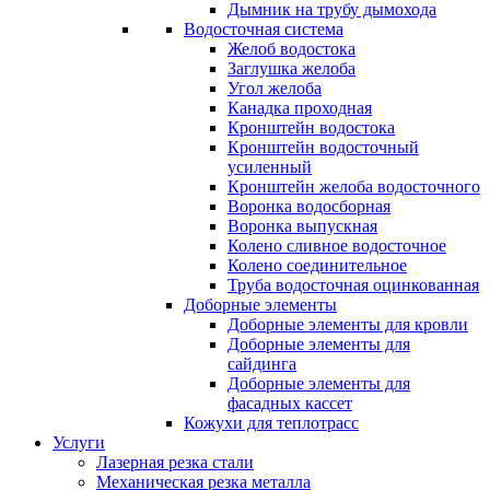
Дымник на трубу дымохода
Водосточная система
Желоб водостока
Заглушка желоба
Угол желоба
Канадка проходная
Кронштейн водостока
Кронштейн водосточный
усиленный
Кронштейн желоба водосточного
Воронка водосборная
Воронка выпускная
Колено сливное водосточное
Колено соединительное
Труба водосточная оцинкованная
Доборные элементы
Доборные элементы для кровли
Доборные элементы для
сайдинга
Доборные элементы для
фасадных кассет
Кожухи для теплотрасс
Услуги
Лазерная резка стали
Механическая резка металла