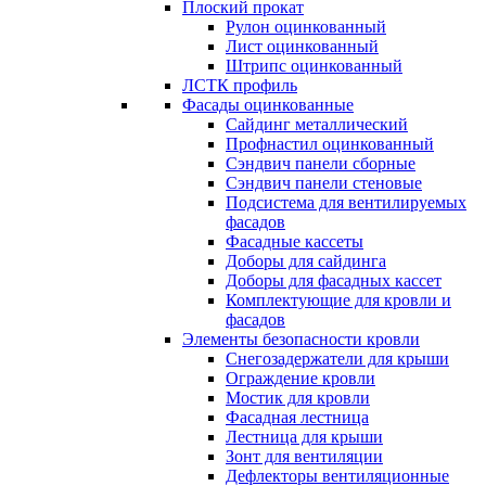
Плоский прокат
Рулон оцинкованный
Лист оцинкованный
Штрипс оцинкованный
ЛСТК профиль
Фасады оцинкованные
Сайдинг металлический
Профнастил оцинкованный
Сэндвич панели сборные
Сэндвич панели стеновые
Подсистема для вентилируемых
фасадов
Фасадные кассеты
Доборы для сайдинга
Доборы для фасадных кассет
Комплектующие для кровли и
фасадов
Элементы безопасности кровли
Снегозадержатели для крыши
Ограждение кровли
Мостик для кровли
Фасадная лестница
Лестница для крыши
Зонт для вентиляции
Дефлекторы вентиляционные