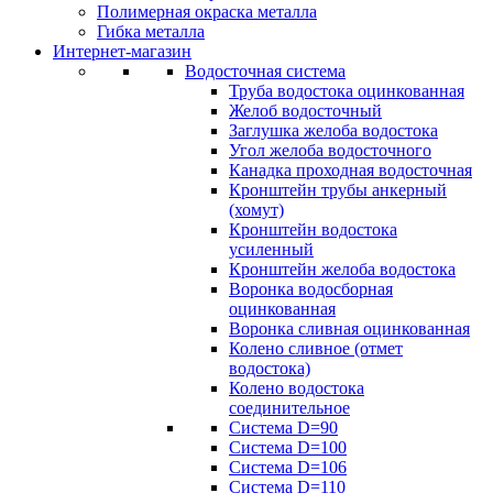
Полимерная окраска металла
Гибка металла
Интернет-магазин
Водосточная система
Труба водостока оцинкованная
Желоб водосточный
Заглушка желоба водостока
Угол желоба водосточного
Канадка проходная водосточная
Кронштейн трубы анкерный
(хомут)
Кронштейн водостока
усиленный
Кронштейн желоба водостока
Воронка водосборная
оцинкованная
Воронка сливная оцинкованная
Колено сливное (отмет
водостока)
Колено водостока
соединительное
Система D=90
Система D=100
Система D=106
Система D=110