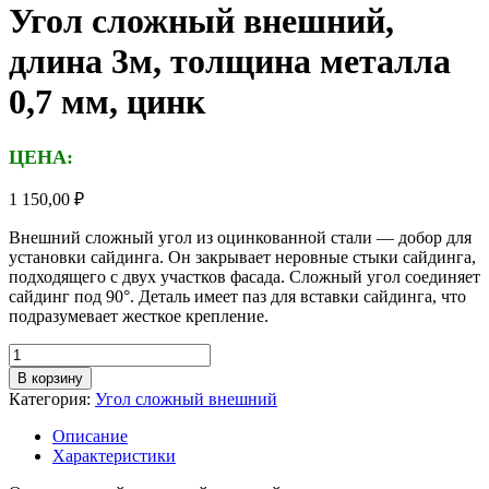
Угол сложный внешний,
длина 3м, толщина металла
0,7 мм, цинк
ЦЕНА:
1 150,00
₽
Внешний сложный угол из оцинкованной стали — добор для
установки сайдинга. Он закрывает неровные стыки сайдинга,
подходящего с двух участков фасада. Сложный угол соединяет
сайдинг под 90°. Деталь имеет паз для вставки сайдинга, что
подразумевает жесткое крепление.
Количество
товара
В корзину
Угол
Категория:
Угол сложный внешний
сложный
внешний,
Описание
длина
Характеристики
3м,