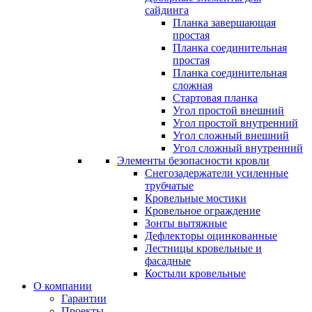
сайдинга
Планка завершающая
простая
Планка соединительная
простая
Планка соединительная
сложная
Стартовая планка
Угол простой внешний
Угол простой внутренний
Угол сложный внешний
Угол сложный внутренний
Элементы безопасности кровли
Снегозадержатели усиленные
трубчатые
Кровельные мостики
Кровельное ограждение
Зонты вытяжные
Дефлекторы оцинкованные
Лестницы кровельные и
фасадные
Костыли кровельные
О компании
Гарантии
Проекты