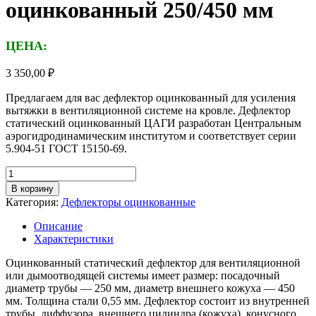
оцинкованный 250/450 мм
ЦЕНА:
3 350,00
₽
Предлагаем для вас дефлектор оцинкованный для усиления
вытяжки в вентиляционной системе на кровле. Дефлектор
статический оцинкованный ЦАГИ разработан Центральным
аэрогидродинамическим институтом и соответствует серии
5.904-51 ГОСТ 15150-69.
Количество
товара
В корзину
Дефлектор
Категория:
Дефлекторы оцинкованные
статический
оцинкованный
Описание
250/450
Характеристики
мм
Оцинкованный статический дефлектор для вентиляционной
или дымоотводящей системы имеет размер: посадочный
диаметр трубы — 250 мм, диаметр внешнего кожуха — 450
мм. Толщина стали 0,55 мм. Дефлектор состоит из внутренней
трубы, диффузора, внешнего цилиндра (кожуха), конусного