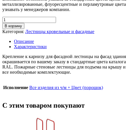
металлизированные, флуоресцентные и перламутровые цвета
узнавать у менеджеров компании.
Количество
товара
В корзину
Крепление
Категория:
Лестницы кровельные и фасадные
к
карнизу
Описание
(2
Характеристики
шт),
ч/
Крепление к карнизу для фасадной лестницы на фасад здания
металл
окрашивается по вашему заказу в стандартные цвета каталога
+
RAL. Пожарные стеновые лестницы для подъема на крышу и
цвет
все необходимые комплектующие.
Исполнение
Все изделия из ч/м + Цвет (порошок)
С этим товаром покупают