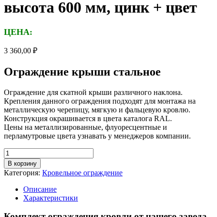
высота 600 мм, цинк + цвет
ЦЕНА:
3 360,00
₽
Ограждение крыши стальное
Ограждение для скатной крыши различного наклона.
Крепления данного ограждения подходят для монтажа на
металлическую черепицу, мягкую и фальцевую кровлю.
Конструкция окрашивается в цвета каталога RAL.
Цены на металлизированные, флуоресцентные и
перламутровые цвета узнавать у менеджеров компании.
Количество
товара
В корзину
Ограждение
Категория:
Кровельное ограждение
крыши
стальное,
Описание
длина
Характеристики
3000
мм,
Комплект ограждения кровли от нашего завода