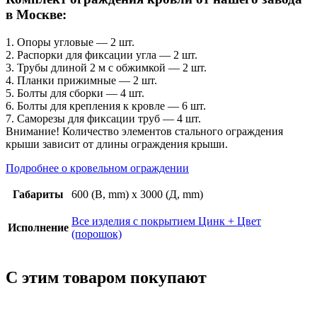
высота
в Москве:
600
мм,
1. Опоры угловые — 2 шт.
цинк
2. Распорки для фиксации угла — 2 шт.
+
3. Трубы длиной 2 м с обжимкой — 2 шт.
цвет
4. Планки прижимные — 2 шт.
5. Болты для сборки — 4 шт.
6. Болты для крепления к кровле — 6 шт.
7. Саморезы для фиксации труб — 4 шт.
Внимание! Количество элементов стального ограждения
крыши зависит от длины ограждения крыши.
Подробнее о кровельном ограждении
Габариты
600 (В, mm) x 3000 (Д, mm)
Все изделия с покрытием Цинк + Цвет
Исполнение
(порошок)
С этим товаром покупают