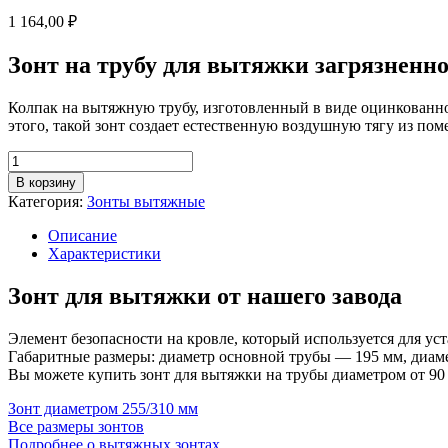
1 164,00
₽
Зонт на трубу для вытяжки загрязненно
Колпак на вытяжную трубу, изготовленный в виде оцинкованно
этого, такой зонт создает естественную воздушную тягу из по
Количество
товара
В корзину
Зонт
Категория:
Зонты вытяжные
для
вытяжки,
Описание
диаметр
Характеристики
195/250
мм
Зонт для вытяжки от нашего завода
Элемент безопасности на кровле, который используется для ус
Габаритные размеры: диаметр основной трубы — 195 мм, диаме
Вы можете купить зонт для вытяжки на трубы диаметром от 90 
Зонт диаметром 255/310 мм
Все размеры зонтов
Подробнее о вытяжных зонтах