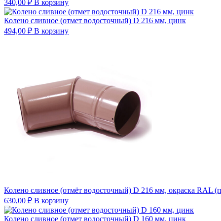
340,00
₽
В корзину
Колено сливное (отмет водосточный) D 216 мм, цинк
494,00
₽
В корзину
Колено сливное (отмёт водосточный) D 216 мм, окраска RAL (
630,00
₽
В корзину
Колено сливное (отмет водосточный) D 160 мм, цинк