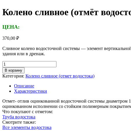
Колено сливное (отмёт водос
ЦЕНА:
370,00
₽
Сливное колено водосточной системы — элемент вертикальной 
здания или в дренаж.
Количество
товара
В корзину
Колено
Категория:
Колено сливное (отмет водостока)
сливное
(отмёт
Описание
водосточный)
Характеристики
D
106
Отмет- отлив оцинкованной водосточной системы диаметром 10
мм,
оцинкованном исполнении со стойким полимерным покрытием п
окраска
Что покупают с отметом:
RAL
Труба водостока
(порошок)
Смотрите также:
Все элементы водостока