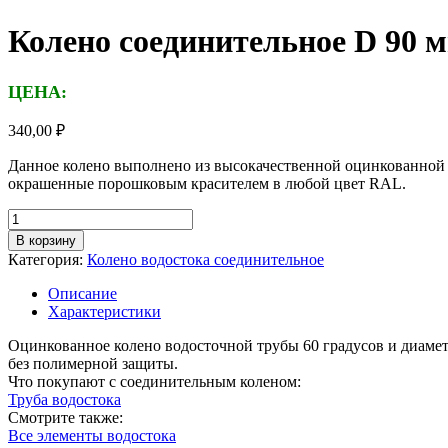
Колено соединительное D 90 м
ЦЕНА:
340,00
₽
Данное колено выполнено из высокачественной оцинкованной с
окрашенные порошковым красителем в любой цвет RAL.
Количество
товара
В корзину
Колено
Категория:
Колено водостока соединительное
соединительное
D
Описание
90
Характеристики
мм,
цинк
Оцинкованное колено водосточной трубы 60 градусов и диамет
без полимерной защиты.
Что покупают с соединительным коленом:
Труба водостока
Смотрите также:
Все элементы водостока