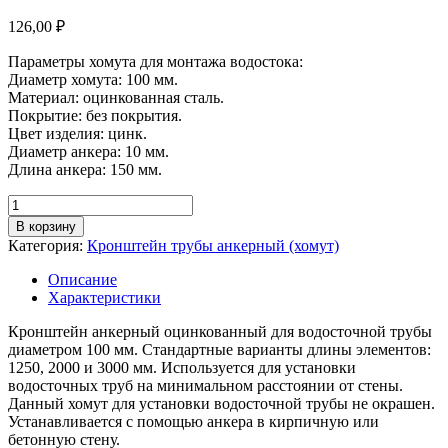
126,00
₽
Параметры хомута для монтажа водостока:
Диаметр хомута: 100 мм.
Материал: оцинкованная сталь.
Покрытие: без покрытия.
Цвет изделия: цинк.
Диаметр анкера: 10 мм.
Длина анкера: 150 мм.
Количество
товара
В корзину
Хомут
Категория:
Кронштейн трубы анкерный (хомут)
для
водосточной
Описание
трубы
Характеристики
анкерный
(10х150
Кронштейн анкерный оцинкованный для водосточной трубы
мм)
диаметром 100 мм. Стандартные варианты длины элементов:
D
1250, 2000 и 3000 мм. Используется для установки
100
водосточных труб на минимальном расстоянии от стены.
мм,
Данный хомут для установки водосточной трубы не окрашен.
цинк
Устанавливается с помощью анкера в кирпичную или
бетонную стену.