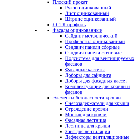
Плоский прокат
Рулон оцинкованный
Лист оцинкованный
Штрипс оцинкованный
ЛСТК профиль
Фасады оцинкованные
Сайдинг металлический
Профнастил оцинкованный
Сэндвич панели сборные
Сэндвич панели стеновые
Подсистема для вентилируемых
фасадов
Фасадные кассеты
Доборы для сайдинга
Доборы для фасадных кассет
Комплектующие для кровли и
фасадов
Элементы безопасности кровли
Снегозадержатели для крыши
Ограждение кровли
Мостик для кровли
Фасадная лестница
Лестница для крыши
Зонт для вентиляции
Дефлекторы вентиляционные