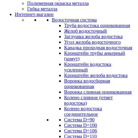
Полимерная окраска металла
Гибка металла
Интернет-магазин
Водосточная система
Труба водостока оцинкованная
Желоб водосточный
Заглушка желоба водостока
Угол желоба водосточного
Канадка проходная водосточная
Кронштейн трубы анкерный
(хомут)
Кронштейн водостока
усиленный
Кронштейн желоба водостока
Воронка водосборная
оцинкованная
Воронка сливная оцинкованная
Колено сливное (отмет
водостока)
Колено водостока
соединительное
Система D=90
Система D=100
Система D=106
Система D=110