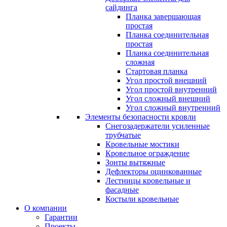
сайдинга
Планка завершающая
простая
Планка соединительная
простая
Планка соединительная
сложная
Стартовая планка
Угол простой внешний
Угол простой внутренний
Угол сложный внешний
Угол сложный внутренний
Элементы безопасности кровли
Снегозадержатели усиленные
трубчатые
Кровельные мостики
Кровельное ограждение
Зонты вытяжные
Дефлекторы оцинкованные
Лестницы кровельные и
фасадные
Костыли кровельные
О компании
Гарантии
Проекты