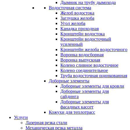
Дымник на трубу дымохода
Водосточная система
Желоб водостока
Заглушка желоба
Угол желоба
Канадка проходная
Кронштейн водостока
Кронштейн водосточный
усиленный
Кронштейн желоба водосточного
Воронка водосборная
Воронка выпускная
Колено сливное водосточное
Колено соединительное
Труба водосточная оцинкованная
Доборные элементы
Доборные элементы для кровли
Доборные элементы для
сайдинга
Доборные элементы для
фасадных кассет
Кожухи для теплотрасс
Услуги
Лазерная резка стали
Механическая резка металла