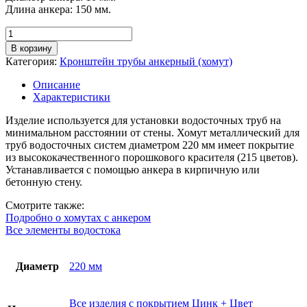
Длина анкера: 150 мм.
Количество
товара
В корзину
Хомут
Категория:
Кронштейн трубы анкерный (хомут)
металлический
водосточный
Описание
D
Характеристики
220
мм,
Изделие используется для установки водосточных труб на
окраска
минимальном расстоянии от стены. Хомут металлический для
RAL
труб водосточных систем диаметром 220 мм имеет покрытие
из высококачественного порошкового красителя (215 цветов).
Устанавливается с помощью анкера в кирпичную или
бетонную стену.
Смотрите также:
Подробно о хомутах с анкером
Все элементы водостока
Диаметр
220 мм
Все изделия с покрытием Цинк + Цвет