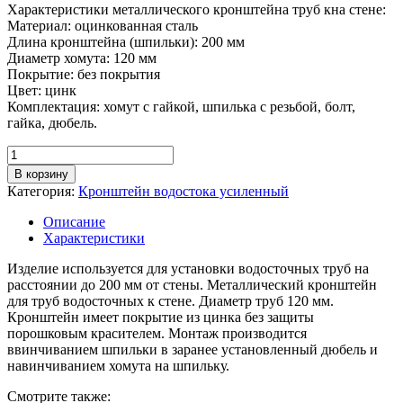
Характеристики металлического кронштейна труб кна стене:
Материал: оцинкованная сталь
Длина кронштейна (шпильки): 200 мм
Диаметр хомута: 120 мм
Покрытие: без покрытия
Цвет: цинк
Комплектация: хомут с гайкой, шпилька с резьбой, болт,
гайка, дюбель.
Количество
товара
В корзину
Кронштейн
Категория:
Кронштейн водостока усиленный
трубы
со
Описание
шпилькой
Характеристики
200
мм,
Изделие используется для установки водосточных труб на
D
расстоянии до 200 мм от стены. Металлический кронштейн
120
для труб водосточных к стене. Диаметр труб 120 мм.
мм,
Кронштейн имеет покрытие из цинка без защиты
цинк
порошковым красителем. Монтаж производится
ввинчиванием шпильки в заранее установленный дюбель и
навинчиванием хомута на шпильку.
Смотрите также: