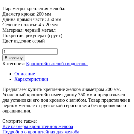
Параметры крепления желоба:
Диаметр крюка: 200 мм
Длина прямой части: 350 мм
Сечение полосы: 4 х 20 мм
Материал: черный металл
Покрытие: рекуперат (грунт)
Цвет изделия: серый
Количество
товара
В корзину
Кронштейн
Категория:
Кронштейн желоба водостока
желоба
длинный
Описание
(350
Характеристики
мм)
D
Предлагаем купить крепление желоба диаметром 200 мм.
200
Усиленный кронштейн имеет длину 350 мм и предназначен
мм,
для установки его под кровлю с загибом. Товар представлен в
грунтованный
черном металле с грунтовкой серого цвета без порошкового
окрашивания.
Смотрите также:
Все размеры кронштейнов желоба
Подробно о кронштейнах для желоба