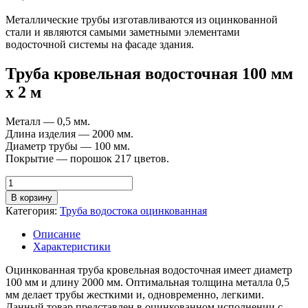
Металлические трубы изготавливаются из оцинкованной
стали и являются самыми заметными элементами
водосточной системы на фасаде здания.
Труба кровельная водосточная 100 мм
х 2 м
Металл — 0,5 мм.
Длина изделия — 2000 мм.
Диаметр трубы — 100 мм.
Покрытие — порошок 217 цветов.
Количество
товара
В корзину
Труба
Категория:
Труба водостока оцинкованная
водосточная
кровельная
Описание
D
Характеристики
100
мм,
Оцинкованная труба кровельная водосточная имеет диаметр
длина
100 мм и длину 2000 мм. Оптимальная толщина металла 0,5
2
мм делает трубы жесткими и, одновременно, легкими.
м,
Данный товар представлен в оцинкованном исполнении с