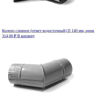
Колено сливное (отмет водосточный) D 140 мм, цинк
314,00
₽
В корзину