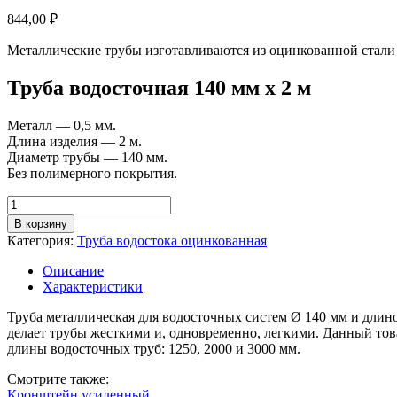
844,00
₽
Металлические трубы изготавливаются из оцинкованной стали
Труба водосточная 140 мм х 2 м
Металл — 0,5 мм.
Длина изделия — 2 м.
Диаметр трубы — 140 мм.
Без полимерного покрытия.
Количество
товара
В корзину
Труба
Категория:
Труба водостока оцинкованная
водосточная
D
Описание
140
Характеристики
мм,
длина
Труба металлическая для водосточных систем Ø 140 мм и длин
2
делает трубы жесткими и, одновременно, легкими. Данный то
м,
длины водосточных труб: 1250, 2000 и 3000 мм.
цинк
Смотрите также:
Кронштейн усиленный