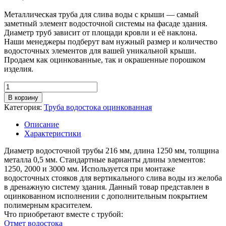
Металлическая труба для слива воды с крыши — самый
заметный элемент водосточной системы на фасаде здания.
Диаметр труб зависит от площади кровли и её наклона.
Наши менеджеры подберут вам нужный размер и количество
водосточных элементов для вашей уникальной крыши.
Продаем как оцинкованные, так и окрашенные порошком
изделия.
Количество
товара
В корзину
Труба
Категория:
Труба водостока оцинкованная
водосточная
D
Описание
216
Характеристики
мм,
длина
Диаметр водосточной трубы 216 мм, длина 1250 мм, толщина
1,25
металла 0,5 мм. Стандартные варианты длины элементов:
м,
1250, 2000 и 3000 мм. Используется при монтаже
покрытие
водосточных стояков для вертикального слива воды из желоба
RAL
в дренажную систему здания. Данный товар представлен в
(порошок)
оцинкованном исполнении с дополнительным покрытием
полимерным красителем.
Что приобретают вместе с трубой:
Отмет водостока