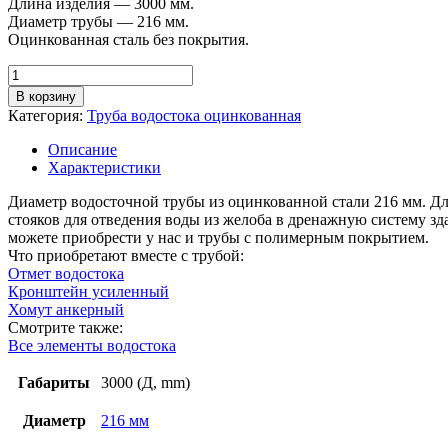
Длина изделия — 3000 мм.
Диаметр трубы — 216 мм.
Оцинкованная сталь без покрытия.
Количество
товара
В корзину
Труба
Категория:
Труба водостока оцинкованная
водосточная
D
Описание
216
Характеристики
мм,
длина
Диаметр водосточной трубы из оцинкованной стали 216 мм. Дли
3
стояков для отведения воды из желоба в дренажную систему 
м,
можете приобрести у нас и трубы с полимерным покрытием.
цинк
Что приобретают вместе с трубой:
Отмет водостока
Кронштейн усиленный
Хомут анкерный
Смотрите также:
Все элементы водостока
Габариты
3000 (Д, mm)
Диаметр
216 мм