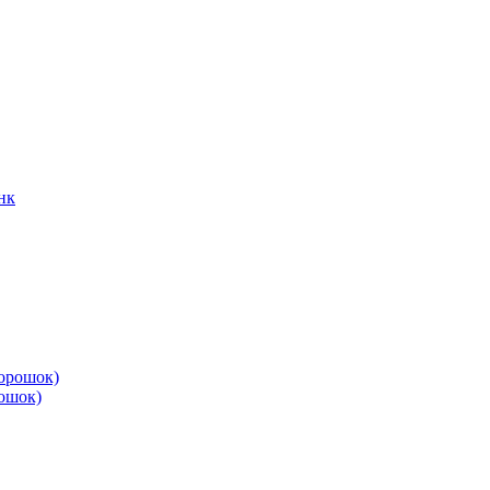
нк
рошок)