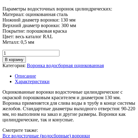
Параметры водосточных воронок цилиндрических:
Материал: оцинкованная сталь
Нижний диаметр воронки: 130 мм
Верхний диаметр воронки: 300 мм
Покрытие: порошковая краска
Цвет: весь каталог RAL
Металл: 0,5 мм
Количество
товара
В корзину
Водосборная
Категория:
Воронка водосборная оцинкованная
водосточная
воронка
Описание
цилиндрическая,
Характеристики
D
130
Оцинкованные воронки водосточные цилиндрические с
мм,
окраской порошковым красителем и диаметром 130 мм.
RAL
Воронка применяется для слива воды в трубу в конце системы
(порошок)
желобов. Стандартные диаметры выходного отверстия: 90-220
мм, но выполним на заказ и другие размеры. Воронки как
цилиндрические, так и конусные.
Смотрите также:
Все водосточные (водосборные) воронки