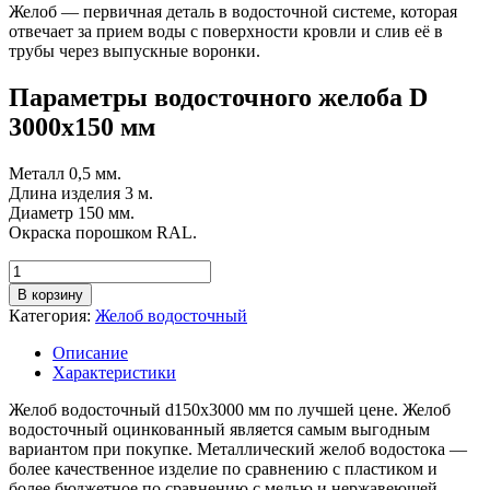
Желоб — первичная деталь в водосточной системе, которая
отвечает за прием воды с поверхности кровли и слив её в
трубы через выпускные воронки.
Параметры водосточного желоба D
3000х150 мм
Металл 0,5 мм.
Длина изделия 3 м.
Диаметр 150 мм.
Окраска порошком RAL.
Количество
товара
В корзину
Желоб
Категория:
Желоб водосточный
водосточный
D
Описание
150
Характеристики
мм,
3000
Желоб водосточный d150х3000 мм по лучшей цене. Желоб
мм,
водосточный оцинкованный является самым выгодным
покрытие
вариантом при покупке. Металлический желоб водостока —
RAL
более качественное изделие по сравнению с пластиком и
(порошок)
более бюджетное по сравнению с медью и нержавеющей